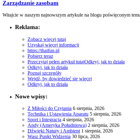
Zarządzanie zasobam
Witajcie w naszym najnowszym artykule na blogu poświęconym temat
Reklama:
Zobacz więcej tutaj
Uzyskaj więcej informacji
https://thaifun.pl
Pobierz teraz
Przeczytaj pełen artykuł tutaj
Odkryj, jak to działa
Odkryj, jak to działa
Poznaj szczegóły
Wejdź, by dowiedzieć się więcej
Odkryj, jak to działa
Nowe wpisy:
Z Miłości do Czytania
6 sierpnia, 2026
Technika i Ustawienia Aparatu
5 sierpnia, 2026
Sport i Integracja
4 sierpnia, 2026
Andy (Ameryka Południowa)
2 sierpnia, 2026
Dźwięki Natury i Ambient
1 sierpnia, 2026
Wasz Punkt Widzenia
30 lipca, 2026