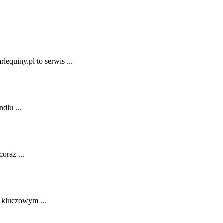
equiny.pl to serwis ...
dlu ...
coraz ...
t kluczowym ...