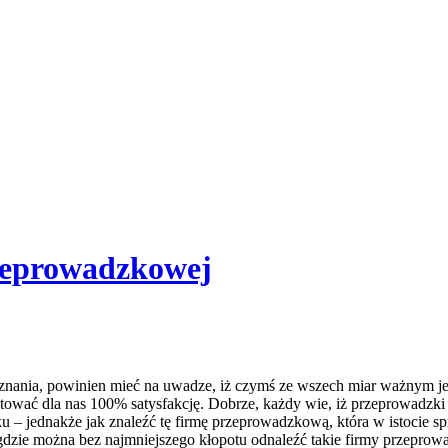
zeprowadzkowej
oznania, powinien mieć na uwadze, iż czymś ze wszech miar ważnym je
arantować dla nas 100% satysfakcję. Dobrze, każdy wie, iż przeprowa
ku – jednakże jak znaleźć tę firmę przeprowadzkową, która w istocie
 gdzie można bez najmniejszego kłopotu odnaleźć takie firmy przeprow